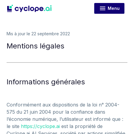
Menu
Mis à jour le 22 septembre 2022
Mentions légales
Informations générales
Conformément
aux
dispositions
de
la
loi
n°
2004-
575
du
21
juin
2004
pour
la
confiance
dans
l’économie
numérique,
l’utilisateur
est
informé
que
:
le
site
https://cyclope.ai
est
la
propriété
de
Cyclope.ai
AI
Services,
société
par
actions
simplifiée