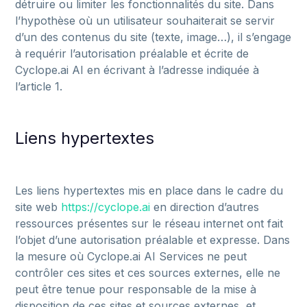
détruire
ou
limiter
les
fonctionnalités
du
site.
Dans
l’hypothèse
où
un
utilisateur
souhaiterait
se
servir
d’un
des
contenus
du
site
(texte,
image…),
il
s’engage
à
requérir
l’autorisation
préalable
et
écrite
de
Cyclope.ai
AI
en
écrivant
à
l’adresse
indiquée
à
l’article
1.
Liens hypertextes
Les
liens
hypertextes
mis
en
place
dans
le
cadre
du
site
web
https://cyclope.ai
en
direction
d’autres
ressources
présentes
sur
le
réseau
internet
ont
fait
l’objet
d’une
autorisation
préalable
et
expresse.
Dans
la
mesure
où
Cyclope.ai
AI
Services
ne
peut
contrôler
ces
sites
et
ces
sources
externes,
elle
ne
peut
être
tenue
pour
responsable
de
la
mise
à
disposition
de
ces
sites
et
sources
externes,
et