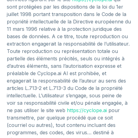
sont
protégées
par
les
dispositions
de
la
loi
du
1er
juillet
1998
portant
transposition
dans
le
Code
de
la
propriété
intellectuelle
de
la
Directive
européenne
du
11
mars
1996
relative
à
la
protection
juridique
des
bases
de
données.
A
ce
titre,
toute
reproduction
ou
extraction
engagerait
la
responsabilité
de
l’utilisateur.
Toute
reproduction
ou
représentation
totale
ou
partielle
des
éléments
précités,
seuls
ou
intégrés
à
d’autres
éléments,
sans
l’autorisation
expresse
et
préalable
de
Cyclope.ai
AI
est
prohibée,
et
engagerait
la
responsabilité
de
l’auteur
au
sens
des
articles
L.713-2
et
L.713-3
du
Code
de
la
propriété
intellectuelle.
L’utilisateur
s’engage,
sous
peine
de
voir
sa
responsabilité
civile
et/ou
pénale
engagée,
à
ne
pas
utiliser
le
site
web
https://cyclope.ai
pour
transmettre,
par
quelque
procédé
que
ce
soit
(courriel
ou
autres),
tout
contenu
incluant
des
programmes,
des
codes,
des
virus…
destiné
à