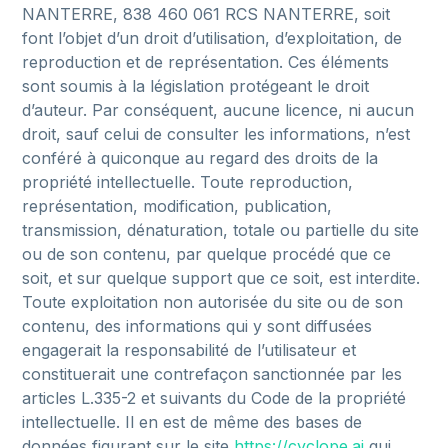
NANTERRE,
838
460
061
RCS
NANTERRE,
soit
font
l’objet
d’un
droit
d’utilisation,
d’exploitation,
de
reproduction
et
de
représentation.
Ces
éléments
sont
soumis
à
la
législation
protégeant
le
droit
d’auteur.
Par
conséquent,
aucune
licence,
ni
aucun
droit,
sauf
celui
de
consulter
les
informations,
n’est
conféré
à
quiconque
au
regard
des
droits
de
la
propriété
intellectuelle.
Toute
reproduction,
représentation,
modification,
publication,
transmission,
dénaturation,
totale
ou
partielle
du
site
ou
de
son
contenu,
par
quelque
procédé
que
ce
soit,
et
sur
quelque
support
que
ce
soit,
est
interdite.
Toute
exploitation
non
autorisée
du
site
ou
de
son
contenu,
des
informations
qui
y
sont
diffusées
engagerait
la
responsabilité
de
l’utilisateur
et
constituerait
une
contrefaçon
sanctionnée
par
les
articles
L.335-2
et
suivants
du
Code
de
la
propriété
intellectuelle.
Il
en
est
de
même
des
bases
de
données
figurant
sur
le
site
https://cyclope.ai
qui