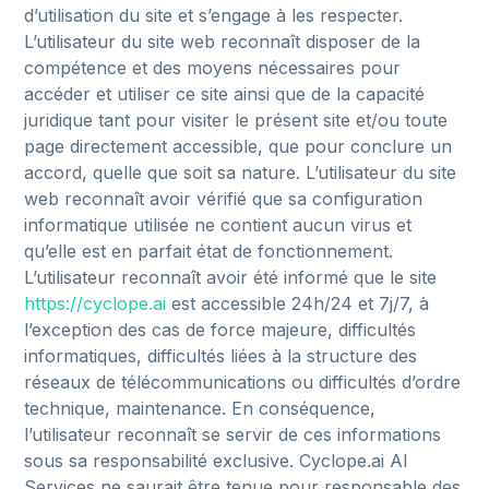
d’utilisation
du
site
et
s’engage
à
les
respecter.
L’utilisateur
du
site
web
reconnaît
disposer
de
la
compétence
et
des
moyens
nécessaires
pour
accéder
et
utiliser
ce
site
ainsi
que
de
la
capacité
juridique
tant
pour
visiter
le
présent
site
et/ou
toute
page
directement
accessible,
que
pour
conclure
un
accord,
quelle
que
soit
sa
nature.
L’utilisateur
du
site
web
reconnaît
avoir
vérifié
que
sa
configuration
informatique
utilisée
ne
contient
aucun
virus
et
qu’elle
est
en
parfait
état
de
fonctionnement.
L’utilisateur
reconnaît
avoir
été
informé
que
le
site
https://cyclope.ai
est
accessible
24h/24
et
7j/7,
à
l’exception
des
cas
de
force
majeure,
difficultés
informatiques,
difficultés
liées
à
la
structure
des
réseaux
de
télécommunications
ou
difficultés
d’ordre
technique,
maintenance.
En
conséquence,
l’utilisateur
reconnaît
se
servir
de
ces
informations
sous
sa
responsabilité
exclusive.
Cyclope.ai
AI
Services
ne
saurait
être
tenue
pour
responsable
des