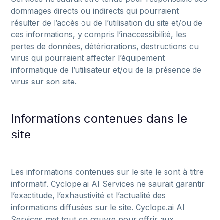
dommages
directs
ou
indirects
qui
pourraient
résulter
de
l’accès
ou
de
l’utilisation
du
site
et/ou
de
ces
informations,
y
compris
l’inaccessibilité,
les
pertes
de
données,
détériorations,
destructions
ou
virus
qui
pourraient
affecter
l’équipement
informatique
de
l’utilisateur
et/ou
de
la
présence
de
virus
sur
son
site.
Informations contenues dans le
site
Les informations contenues sur le site le sont à titre
informatif. Cyclope.ai AI Services ne saurait garantir
l’exactitude, l’exhaustivité et l’actualité des
informations diffusées sur le site. Cyclope.ai AI
Services met tout en œuvre pour offrir aux