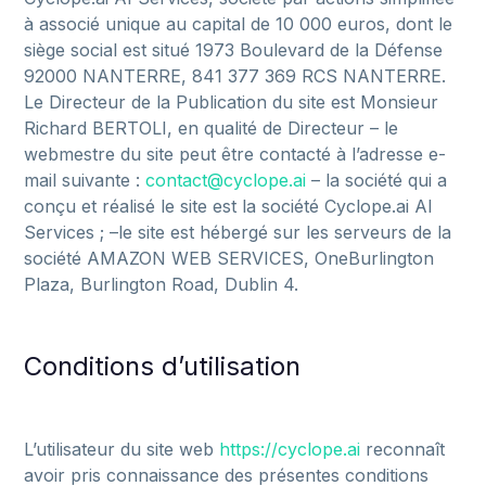
à
associé
unique
au
capital
de
10
000
euros,
dont
le
siège
social
est
situé
1973
Boulevard
de
la
Défense
92000
NANTERRE,
841
377
369
RCS
NANTERRE.
Le
Directeur
de
la
Publication
du
site
est
Monsieur
Richard
BERTOLI,
en
qualité
de
Directeur
–
le
webmestre
du
site
peut
être
contacté
à
l’adresse
e-
mail
suivante
:
contact@cyclope.ai
–
la
société
qui
a
conçu
et
réalisé
le
site
est
la
société
Cyclope.ai
AI
Services
;
–le
site
est
hébergé
sur
les
serveurs
de
la
société
AMAZON
WEB
SERVICES,
OneBurlington
Plaza,
Burlington
Road,
Dublin
4.
Conditions d’utilisation
L’utilisateur
du
site
web
https://cyclope.ai
reconnaît
avoir
pris
connaissance
des
présentes
conditions